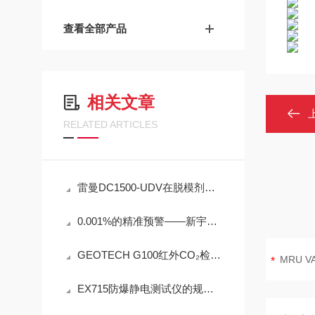
查看全部产品
相关文章
RELATED ARTICLES
雷曼DC1500-UDV在脱模剂检测中的工程可靠性设计
0.001%的精准预警——新宇宙COSMOS铁粉浓度计SDM-72守护齿轮箱健康
GEOTECH G100红外CO₂检测仪技术参数
EX715防爆静电测试仪的规范定期维护保养方法分享