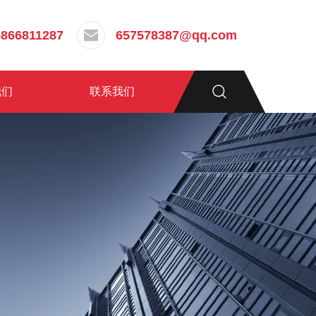
5866811287
657578387@qq.com
我们
联系我们