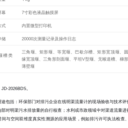
屏幕
7寸彩色液晶触摸屏
方式
内置微型打印机
存储
20000次测量记录及操作日志
三角堰、矩形堰、等宽堰、巴歇尔槽、矩形宽顶堰、
堰槽类
缘宽顶堰、三角形剖面堰、平坦V型堰、无喉道槽、梯
薄壁堰
JD-2026BDS。
用途包括：环保部门对排污企业在线明渠流量计的现场验收与技术评
内部对明渠污水排放量的自行核查；水利或市政领域中对渠道流量进
时间与空间双维度真实性溯源的应用场景，例如排污许可执法检查