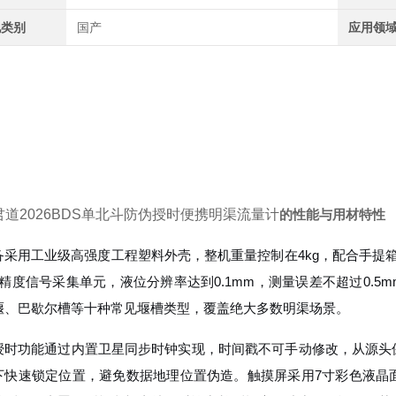
地类别
国产
应用领
君道2026BDS单北斗防伪授时便携明渠流量计
的性能与用材特性
备采用工业级高强度工程塑料外壳，整机重量控制在4kg，配合手提
高精度信号采集单元，液位分辨率达到0.1mm，测量误差不超过0.5
堰、巴歇尔槽等十种常见堰槽类型，覆盖绝大多数明渠场景。
授时功能通过内置卫星同步时钟实现，时间戳不可手动修改，从源头
下快速锁定位置，避免数据地理位置伪造。触摸屏采用7寸彩色液晶