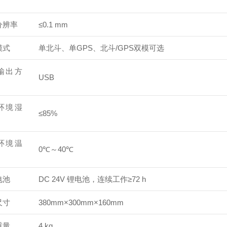
分辨率
≤0.1 mm
模式
单北斗、单GPS、北斗/GPS双模可选
输出方
USB
环境湿
≤85%
环境温
0℃～40℃
电池
DC 24V 锂电池，连续工作≥72 h
尺寸
380mm×300mm×160mm
重量
4 kg