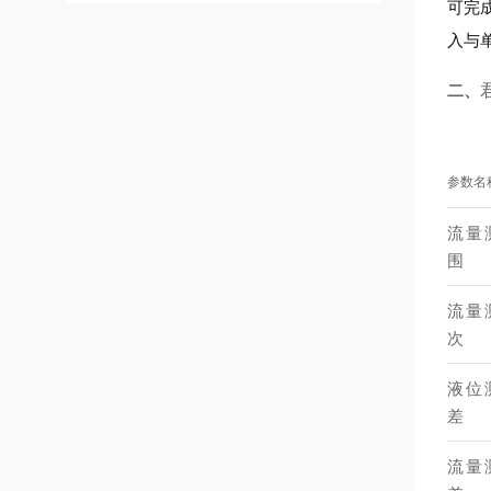
可完
入与
二、
参数名
流量
围
流量
次
液位
差
流量