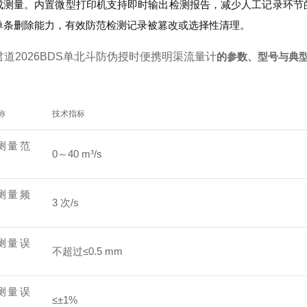
成测量。内置微型打印机支持即时输出检测报告，减少人工记录环节
单条删除能力，有效防范检测记录被篡改或选择性清理。
君道2026BDS单北斗防伪授时便携明渠流量计
的参数、型号与典
称
技术指标
测量范
0～40 m³/s
测量频
3 次/s
测量误
不超过≤0.5 mm
测量误
≤±1%