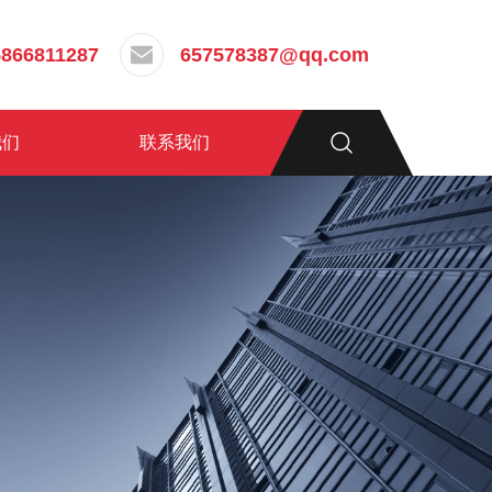
5866811287
657578387@qq.com
我们
联系我们