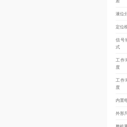
差
液位
定位
信号
式
工作
度
工作
度
内置
外形
整机