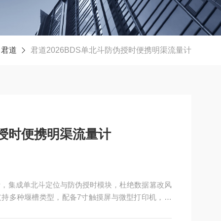
君道
君道2026BDS单北斗防伪授时便携明渠流量计
伪授时便携明渠流量计
量计，集成单北斗定位与防伪授时模块，杜绝数据篡改风
持多种堰槽类型，配备7寸触摸屏与微型打印机，便
2小时连续作业，数据仅支持单向导出，保障原始记录