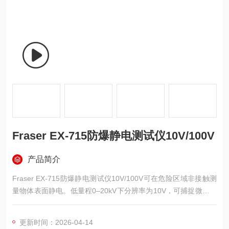
Fraser EX-715防爆静电测试仪10V/100V
产品简介
Fraser EX-715防爆静电测试仪10V/100V可在危险区域非接触测
量物体表面静电。低量程0–20kV下分辨率为10V，可捕捉微弱静
电压；高量程20–200kV下分辨率为100V。自动识别并切换量
程，100mm固定测量距离，具备读数保持、自动关机及低电压提
更新时间：2026-04-14
示功能。