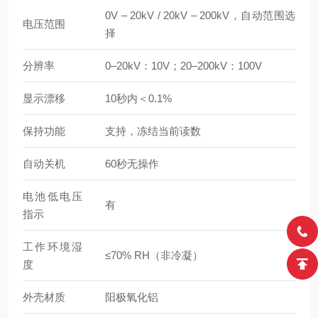
0V – 20kV / 20kV – 200kV，自动范围选
电压范围
择
分辨率
0–20kV：10V；20–200kV：100V
显示漂移
10秒内＜0.1%
保持功能
支持，冻结当前读数
自动关机
60秒无操作
电池低电压
有
指示
工作环境湿
≤70% RH（非冷凝）
度
外壳材质
阳极氧化铝