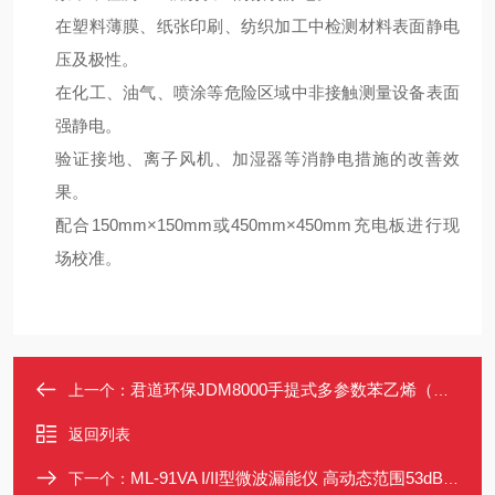
在塑料薄膜、纸张印刷、纺织加工中检测材料表面静电
压及极性。
在化工、油气、喷涂等危险区域中非接触测量设备表面
强静电。
验证接地、离子风机、加湿器等消静电措施的改善效
果。
配合150mm×150mm或450mm×450mm充电板进行现
场校准。
君道环保JDM8000手提式多参数苯乙烯（C8H8）分析仪
上一个：
返回列表
ML-91VA I/II型微波漏能仪 高动态范围53dB 快速响应50ns 液晶显示
下一个：