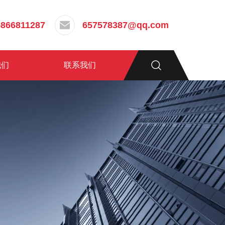
5866811287
657578387@qq.com
我们
联系我们