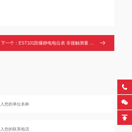
下一个：
EST101防爆静电电位表 非接触测量 适用0区1区2区危险场所