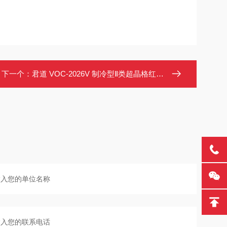
下一个：
君道 VOC-2026V 制冷型Ⅱ类超晶格红外检漏仪 支持视频拍照语音取证