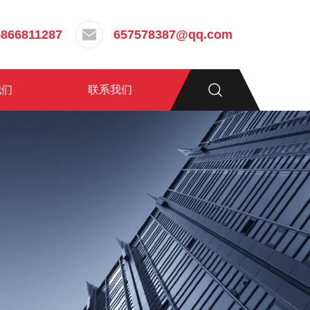
5866811287
657578387@qq.com
我们
联系我们