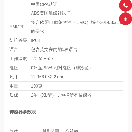
中国CPA认证
ABS美国船级社认证
符合欧盟电磁兼容性（EMC）指令2014/30/EU
EMI/RFI
的要求
防护等级
IP68
语言
包含英文在内的5种语言
工作温度
-20 至 +50℃
湿度
0% 至 95% 相对湿度（非冷凝）
尺寸
11.3×6.0×3.2 cm
重量
190克
质保
2年（XL型），包括所有传感器
传感器参数表
气体
测量范围
分辨率