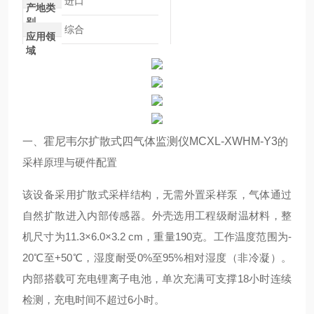
进口
产地类
别
综合
应用领
域
一、
霍尼韦尔扩散式四气体监测仪MCXL-XWHM-Y3
的
采样原理与硬件配置
该设备采用扩散式采样结构，无需外置采样泵，气体通过
自然扩散进入内部传感器。外壳选用工程级耐温材料，整
机尺寸为11.3×6.0×3.2 cm，重量190克。工作温度范围为-
20℃至+50℃，湿度耐受0%至95%相对湿度（非冷凝）。
内部搭载可充电锂离子电池，单次充满可支撑18小时连续
检测，充电时间不超过6小时。