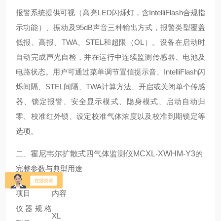
报警系统提供可视（高亮LED闪烁灯，含IntelliFlash合规指
示功能）、振动及95dB声音三种输出方式，报警类型覆盖
低报、高报、TWA、STEL和超限（OL）。设备在启动时
自动完成声光自检，并在运行中连续监测传感器、电池及
电路状态。用户可通过菜单调节置信提示音、IntelliFlash闪
烁间隔、STEL间隔、TWA计算方法、开启或关闭单个传感
器、锁定报警、安全显示模式、隐身模式、启动自动归
零、校准红外锁、设定校准气体浓度以及校准到期锁定等
选项。
二、
霍尼韦尔扩散式四气体监测仪MCXL-XWHM-Y3
的
完整参数与典型用途
项目
内容
仪器规格
XL