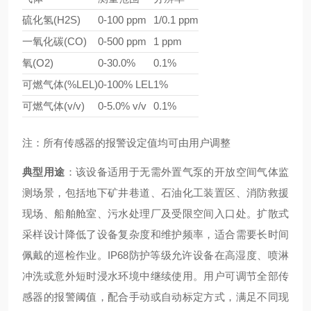
硫化氢(H2S)
0-100 ppm
1/0.1 ppm
一氧化碳(CO)
0-500 ppm
1 ppm
氧(O2)
0-30.0%
0.1%
可燃气体(%LEL)
0-100% LEL
1%
可燃气体(v/v)
0-5.0% v/v
0.1%
注：所有传感器的报警设定值均可由用户调整
典型用途
：该设备适用于无需外置气泵的开放空间气体监
测场景，包括地下矿井巷道、石油化工装置区、消防救援
现场、船舶舱室、污水处理厂及受限空间入口处。扩散式
采样设计降低了设备复杂度和维护频率，适合需要长时间
佩戴的巡检作业。IP68防护等级允许设备在高湿度、喷淋
冲洗或意外短时浸水环境中继续使用。用户可调节全部传
感器的报警阈值，配合手动或自动标定方式，满足不同现