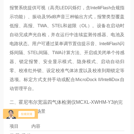
报警系统提供可视（高亮LED闪烁灯，含IntelliFlash合规指
示功能）、振动及95dB声音三种输出方式，报警类型覆盖
低报、高报、TWA、STEL和超限（OL）。设备在启动时
自动完成声光自检，并在运行中连续监测传感器、电池及
电路状态。用户可通过菜单调节置信提示音、IntelliFlash闪
烁间隔、STEL间隔、TWA计算方法、开启或关闭单个传感
器、锁定报警、安全显示模式、隐身模式、启动自动归
零、校准红外锁、设定校准气体浓度以及校准到期锁定等
选项。标定方式支持手动或配合MicroDock II/IntelliDox自
动管理平台。
二、
霍尼韦尔宽温四气体检测仪MCXL-XWHM-Y3
的完
整参数与适用场景
项目
内容