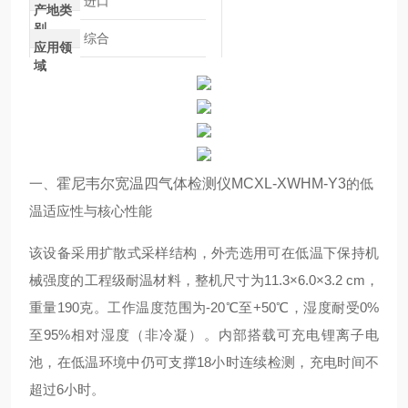
进口
产地类
别
综合
应用领
域
一、
霍尼韦尔宽温四气体检测仪MCXL-XWHM-Y3
的低
温适应性与核心性能
该设备采用扩散式采样结构，外壳选用可在低温下保持机
械强度的工程级耐温材料，整机尺寸为11.3×6.0×3.2 cm，
重量190克。工作温度范围为-20℃至+50℃，湿度耐受0%
至95%相对湿度（非冷凝）。内部搭载可充电锂离子电
池，在低温环境中仍可支撑18小时连续检测，充电时间不
超过6小时。