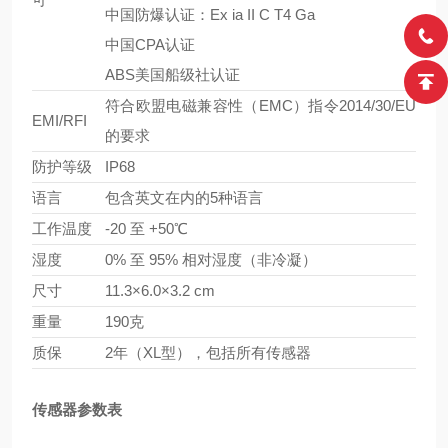
中国防爆认证：Ex ia II C T4 Ga
中国CPA认证
ABS美国船级社认证
符合欧盟电磁兼容性（EMC）指令2014/30/EU
EMI/RFI
的要求
防护等级
IP68
语言
包含英文在内的5种语言
工作温度
-20 至 +50℃
湿度
0% 至 95% 相对湿度（非冷凝）
尺寸
11.3×6.0×3.2 cm
重量
190克
质保
2年（XL型），包括所有传感器
传感器参数表