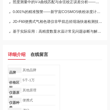
照度测量中的V-λ曲线匹配与余弦校正误差分析——以硅光电二极管照度计为例
0.001%的精准预警——新宇宙COSMOS铁粉浓度计SDM-72守护齿轮箱健康
JD-F60便携式气相色谱仪非甲烷总烃现场快速检测技术方案
基于实际应用：高精度数显水温计常见问题诊断与解决策略
详细介绍
在线留言
其他品牌
品牌
5千-1万
价格区
间
其他原理
仪器原
理
便携式
仪器种
类