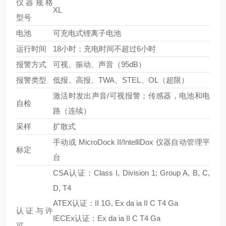
仪器规格
XL
型号
电池
可充电式锂离子电池
运行时间
18小时；充电时间不超过6小时
报警方式
可视、振动、声音（95dB）
报警类型
低报、高报、TWA、STEL、OL（超限）
激活时发出声音/可视报警；传感器，电池和电
自检
路（连续）
采样
扩散式
手动或 MicroDock II/IntelliDox 仪器自动管理平
标定
台
CSA认证：Class I, Division 1; Group A, B, C,
D, T4
ATEX认证：II 1G, Ex da ia II C T4 Ga
认证与许
IECEx认证：Ex da ia II C T4 Ga
可