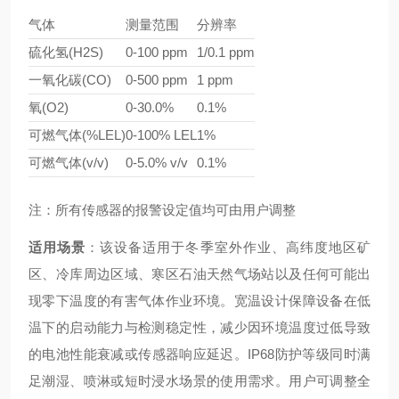
气体
测量范围
分辨率
硫化氢(H2S)
0-100 ppm
1/0.1 ppm
一氧化碳(CO)
0-500 ppm
1 ppm
氧(O2)
0-30.0%
0.1%
可燃气体(%LEL)
0-100% LEL
1%
可燃气体(v/v)
0-5.0% v/v
0.1%
注：所有传感器的报警设定值均可由用户调整
适用场景
：该设备适用于冬季室外作业、高纬度地区矿
区、冷库周边区域、寒区石油天然气场站以及任何可能出
现零下温度的有害气体作业环境。宽温设计保障设备在低
温下的启动能力与检测稳定性，减少因环境温度过低导致
的电池性能衰减或传感器响应延迟。IP68防护等级同时满
足潮湿、喷淋或短时浸水场景的使用需求。用户可调整全