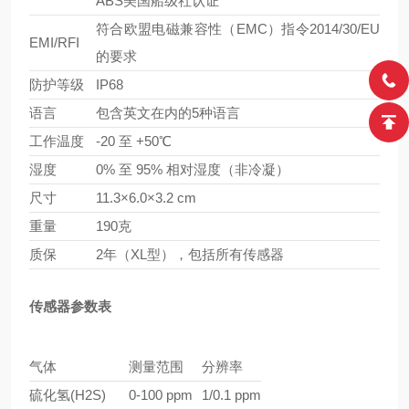
ABS美国船级社认证
符合欧盟电磁兼容性（EMC）指令2014/30/EU
EMI/RFI
的要求
防护等级
IP68
语言
包含英文在内的5种语言
工作温度
-20 至 +50℃
湿度
0% 至 95% 相对湿度（非冷凝）
尺寸
11.3×6.0×3.2 cm
重量
190克
质保
2年（XL型），包括所有传感器
传感器参数表
气体
测量范围
分辨率
硫化氢(H2S)
0-100 ppm
1/0.1 ppm