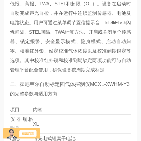
低报、高报、TWA、STEL和超限（OL）。设备在启动时
自动完成声光自检，并在运行中连续监测传感器、电池及
电路状态。用户可通过菜单调节置信提示音、IntelliFlash闪
烁间隔、STEL间隔、TWA计算方法、开启或关闭单个传感
器、锁定报警、安全显示模式、隐身模式、启动自动归
零、校准红外锁、设定校准气体浓度以及校准到期锁定等
选项。其中校准红外锁和校准到期锁定两项功能可与自动
管理平台配合使用，确保设备按周期完成标定。
二、
霍尼韦尔自动标定四气体探测仪MCXL-XWHM-Y3
的完整参数与适用方向
项目
内容
仪器规格
XL
型号
电池
可充电式锂离子电池