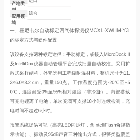
进口
产地类
别
综合
应用领
域
一、
霍尼韦尔自动标定四气体探测仪MCXL-XWHM-Y3
的标定方式与硬件配置
该设备支持两种标定途径：手动标定，或接入MicroDock II
及IntelliDox仪器自动管理平台完成批量自动校准。采用扩
散式采样结构，外壳选用工程级耐温材料，整机尺寸为11.
3×6.0×3.2 cm，重量190克。工作温度范围为-20℃至+5
0℃，湿度耐受0%至95%相对湿度（非冷凝）。内部搭载
可充电锂离子电池，单次充满可支撑18小时连续检测，充
电时间不超过6小时。
报警系统提供可视（高亮LED闪烁灯，含IntelliFlash合规指
示功能）、振动及95dB声音三种输出方式，报警类型覆盖