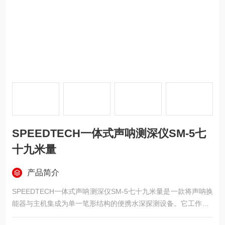
SPEEDTECH一体式声呐测深仪SM-5七
十九米量
产品简介
SPEEDTECH一体式声呐测深仪SM-5七十九米量是一款将声呐换
能器与主机集成为单一笔形结构的便携水深探测设备。它工作于2
00kHz频率，配以24度宽波束角，能够在0.6至79米量程内提供分