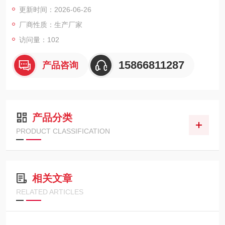
辨率为0.1单位的深度读数。整机具备50米深度防水能力，可穿透
更新时间：2026-06-26
冰层及附着覆盖物进行测量，适用于航海导航、渔场探查、潜水
厂商性质：生产厂家
支援及水文调查等多种野外水域作业场景。
访问量：102
15866811287
产品咨询
产品分类
PRODUCT CLASSIFICATION
相关文章
RELATED ARTICLES