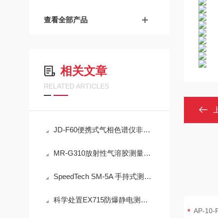
查看全部产品
相关文章
RELATED ARTICLES
JD-F60便携式气相色谱仪非甲烷总烃现场快速检测技术方案
MR-G310放射性气溶胶测量仪：IP65防护与-40℃~+50℃宽温工作能力
SpeedTech SM-5A 手持式测深仪声学测量原理与性能分析
科学处置EX715防爆静电测试仪故障可有效保障检测工作正常开展