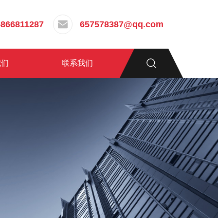
5866811287
657578387@qq.com
我们
联系我们