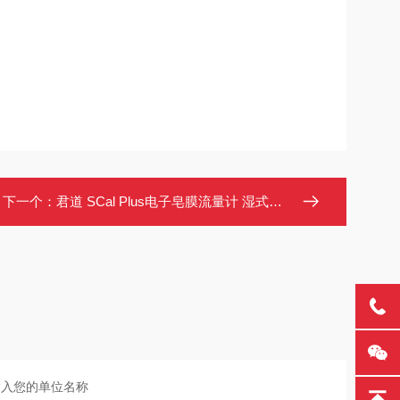
下一个：
君道 SCal Plus电子皂膜流量计 湿式校准仪 标定设备 符合JJG 586-2006