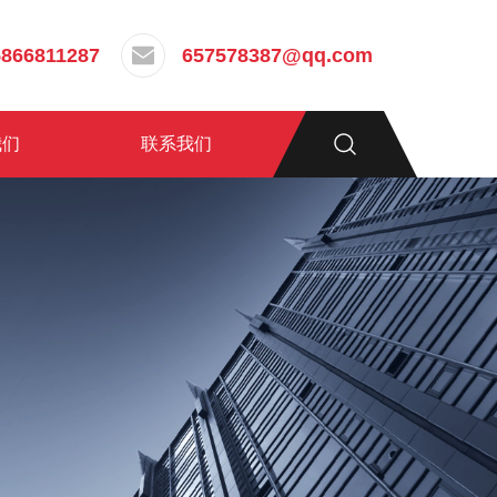
5866811287
657578387@qq.com
我们
联系我们