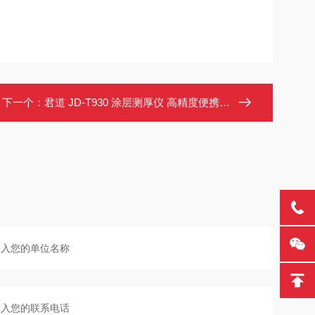
下一个：
君道 JD-T930 涂层测厚仪 高精度便携式 金属镀层漆膜厚度测量仪