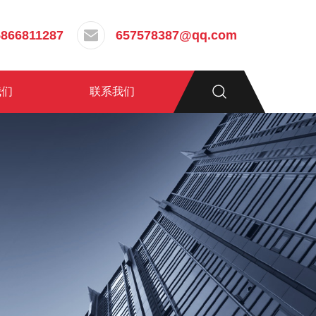
5866811287
657578387@qq.com
我们
联系我们