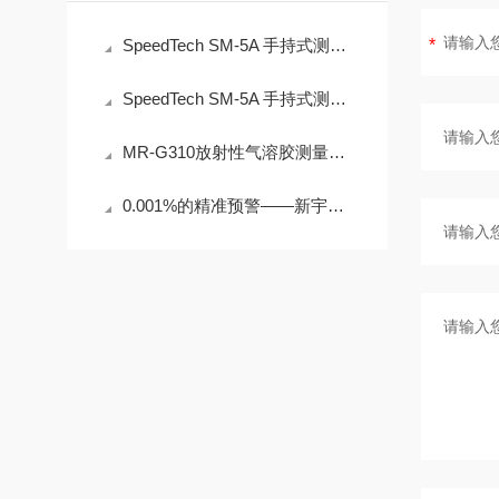
SpeedTech SM-5A 手持式测深仪操作误差来源与现场应用技术规范
SpeedTech SM-5A 手持式测深仪声学测量原理与性能分析
MR-G310放射性气溶胶测量仪：IP65防护与-40℃~+50℃宽温工作能力
0.001%的精准预警——新宇宙COSMOS铁粉浓度计SDM-72守护齿轮箱健康