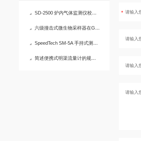
SD-2500 炉内气体监测仪校准方法详解
六级撞击式微生物采样器在GB/T 18204.3中的技术适配性分析
SpeedTech SM-5A 手持式测深仪操作误差来源与现场应用技术规范
简述便携式明渠流量计的规范操作流程