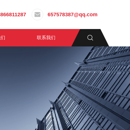
5866811287
657578387@qq.com
我们
联系我们