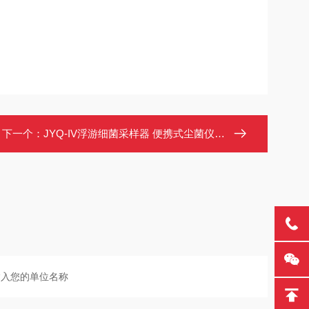
下一个：
JYQ-IV浮游细菌采样器 便携式尘菌仪 颗粒撞击法 0.01-6立方米可编程