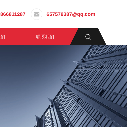
5866811287
657578387@qq.com
我们
联系我们