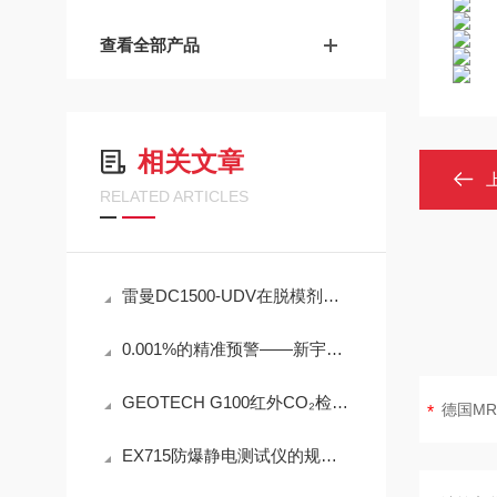
查看全部产品
相关文章
RELATED ARTICLES
雷曼DC1500-UDV在脱模剂检测中的工程可靠性设计
0.001%的精准预警——新宇宙COSMOS铁粉浓度计SDM-72守护齿轮箱健康
GEOTECH G100红外CO₂检测仪技术参数
EX715防爆静电测试仪的规范定期维护保养方法分享