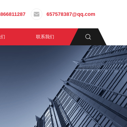
5866811287
657578387@qq.com
我们
联系我们