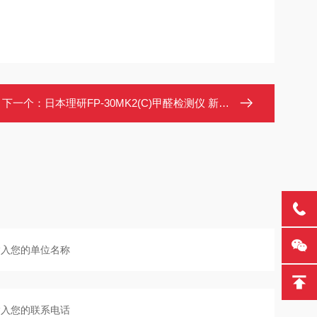
下一个：
日本理研FP-30MK2(C)甲醛检测仪 新国标仪器 泵吸式高精度甲醛浓度