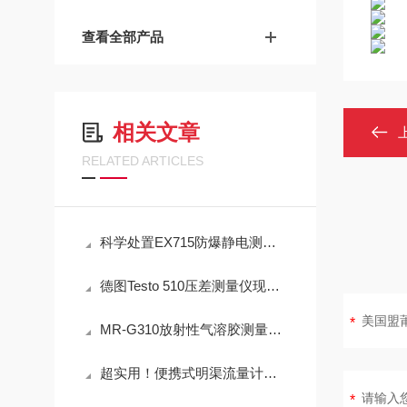
查看全部产品
相关文章
RELATED ARTICLES
科学处置EX715防爆静电测试仪故障可有效保障检测工作正常开展
德图Testo 510压差测量仪现场测量操作与误差控制
MR-G310放射性气溶胶测量仪：IP65防护与-40℃~+50℃宽温工作能力
超实用！便携式明渠流量计定期维护保养方法大汇总