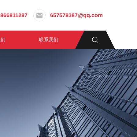
5866811287
657578387@qq.com
我们
联系我们