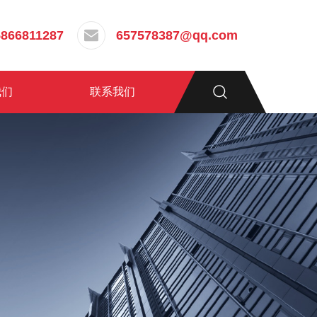
5866811287
657578387@qq.com
我们
联系我们