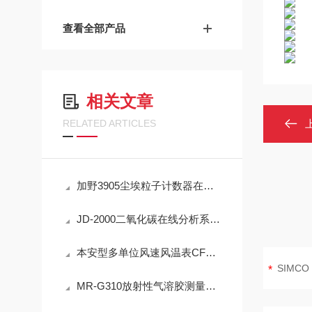
查看全部产品
相关文章
RELATED ARTICLES
加野3905尘埃粒子计数器在洁净室监测中的实用技术解析
JD-2000二氧化碳在线分析系统技术详解
本安型多单位风速风温表CFD25(A)简介
MR-G310放射性气溶胶测量仪：IP65防护与-40℃~+50℃宽温工作能力