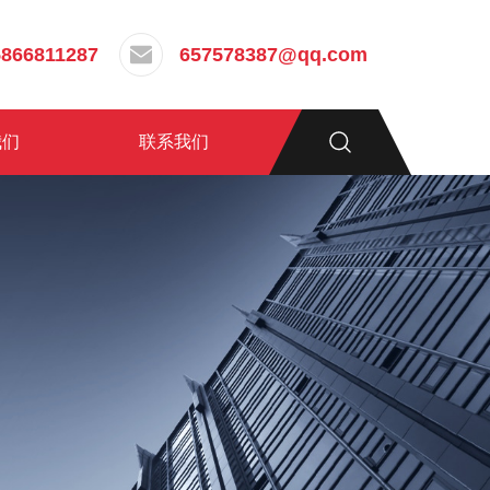
5866811287
657578387@qq.com
我们
联系我们