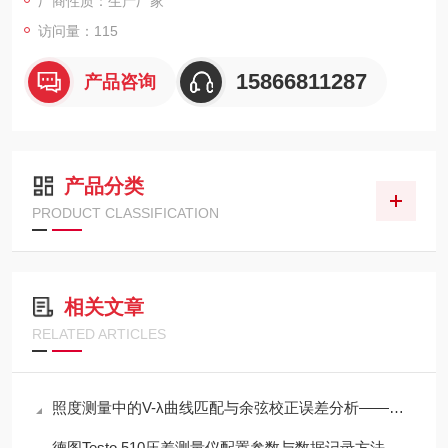
厂商性质：生产厂家
访问量：115
15866811287
产品咨询
产品分类
PRODUCT CLASSIFICATION
相关文章
RELATED ARTICLES
照度测量中的V-λ曲线匹配与余弦校正误差分析——以硅光电二极管照度计为例
德图Testo 510压差测量仪配置参数与数据记录方法