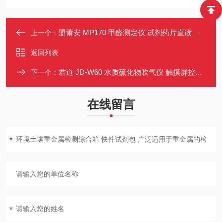
盟莆安 MP170 甲醛测定仪 试剂药片直读 中文背光显示屏
上一个：
返回列表
君道 JD-W60 水质硫化物吹气仪 触摸屏控温 6样品位 2022国标
下一个：
在线留言