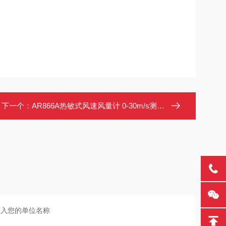
下一个：
AR866A热敏式风速风量计 0-30m/s测量 风量风温双测 热敏感应探头