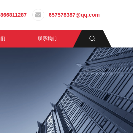
5866811287
657578387@qq.com
我们
联系我们