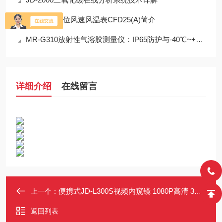
本安型多单位风速风温表CFD25(A)简介
MR-G310放射性气溶胶测量仪：IP65防护与-40℃~+50℃宽温工作能力
详细介绍
在线留言
便携式JD-L300S视频内窥镜 1080P高清 3米伸缩杆 伸缩臂视频检查镜
上一个：
返回列表