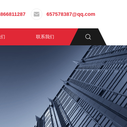
5866811287
657578387@qq.com
我们
联系我们