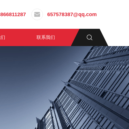
5866811287
657578387@qq.com
我们
联系我们