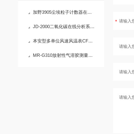
加野3905尘埃粒子计数器在洁净室监测中的实用技术解析
JD-2000二氧化碳在线分析系统技术详解
本安型多单位风速风温表CFD25(A)简介
MR-G310放射性气溶胶测量仪：IP65防护与-40℃~+50℃宽温工作能力