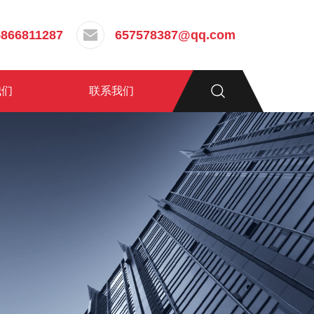
5866811287
657578387@qq.com
我们
联系我们