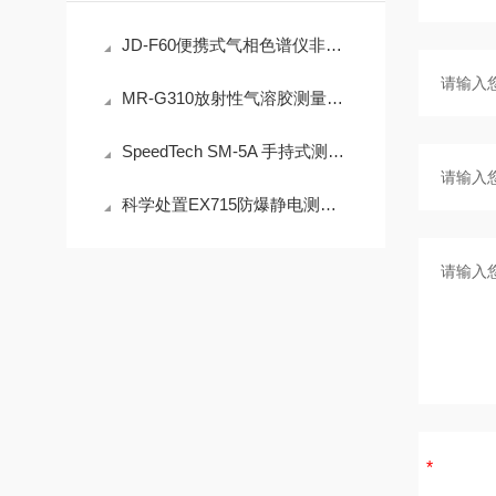
JD-F60便携式气相色谱仪非甲烷总烃现场快速检测技术方案
MR-G310放射性气溶胶测量仪：IP65防护与-40℃~+50℃宽温工作能力
SpeedTech SM-5A 手持式测深仪声学测量原理与性能分析
科学处置EX715防爆静电测试仪故障可有效保障检测工作正常开展