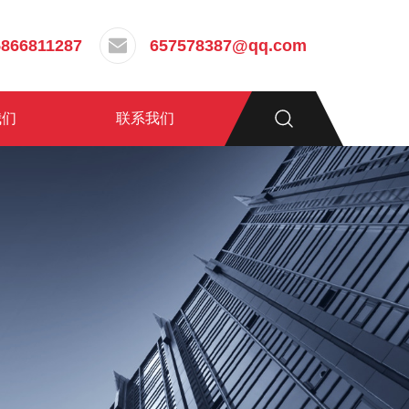
5866811287
657578387@qq.com
我们
联系我们