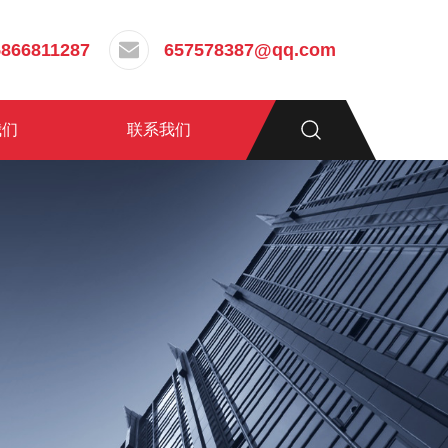
5866811287
657578387@qq.com
我们
联系我们