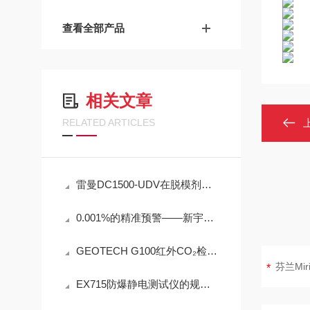
查看全部产品
相关文章
RELATED ARTICLES
雷曼DC1500-UDV在脱模剂检测中的工程可靠性设计
0.001%的精准预警——新宇宙COSMOS铁粉浓度计SDM-72守护齿轮箱健康
GEOTECH G100红外CO₂检测仪技术参数
EX715防爆静电测试仪的规范定期维护保养方法分享