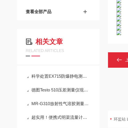
查看全部产品
相关文章
RELATED ARTICLES
科学处置EX715防爆静电测试仪故障可有效保障检测工作正常开展
德图Testo 510压差测量仪现场测量操作与误差控制
MR-G310放射性气溶胶测量仪：IP65防护与-40℃~+50℃宽温工作能力
超实用！便携式明渠流量计定期维护保养方法大汇总