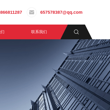
5866811287
657578387@qq.com
我们
联系我们