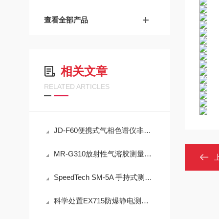
查看全部产品
相关文章
RELATED ARTICLES
JD-F60便携式气相色谱仪非甲烷总烃现场快速检测技术方案
MR-G310放射性气溶胶测量仪：IP65防护与-40℃~+50℃宽温工作能力
SpeedTech SM-5A 手持式测深仪声学测量原理与性能分析
科学处置EX715防爆静电测试仪故障可有效保障检测工作正常开展