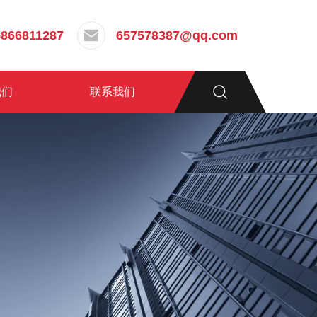
5866811287
657578387@qq.com
我们
联系我们