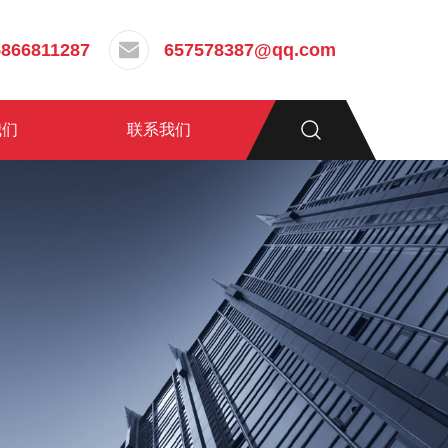
5866811287
657578387@qq.com
我们
联系我们