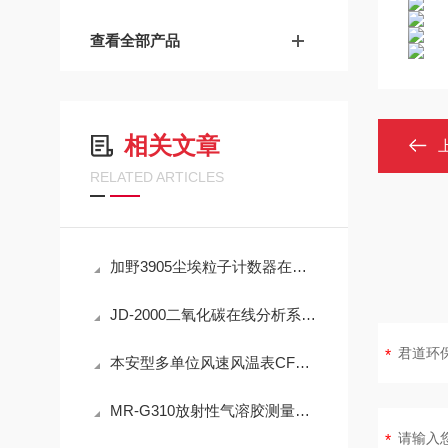
查看全部产品
相关文章
RELATED ARTICLES
加野3905尘埃粒子计数器在洁净室监测中的实用技术解析
JD-2000二氧化碳在线分析系统技术详解
本安型多单位风速风温表CFD25(A)简介
MR-G310放射性气溶胶测量仪：IP65防护与-40℃~+50℃宽温工作能力