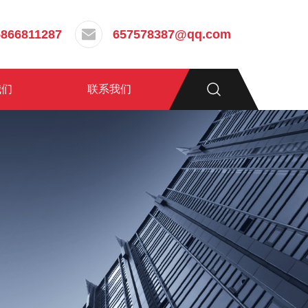
5866811287
657578387@qq.com
我们
联系我们