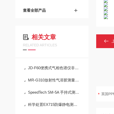
查看全部产品
相关文章
RELATED ARTICLES
JD-F60便携式气相色谱仪非甲烷总烃现场快速检测技术方案
MR-G310放射性气溶胶测量仪：IP65防护与-40℃~+50℃宽温工作能力
SpeedTech SM-5A 手持式测深仪声学测量原理与性能分析
科学处置EX715防爆静电测试仪故障可有效保障检测工作正常开展