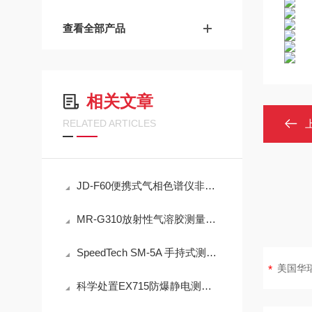
查看全部产品
相关文章
RELATED ARTICLES
JD-F60便携式气相色谱仪非甲烷总烃现场快速检测技术方案
MR-G310放射性气溶胶测量仪：IP65防护与-40℃~+50℃宽温工作能力
SpeedTech SM-5A 手持式测深仪声学测量原理与性能分析
科学处置EX715防爆静电测试仪故障可有效保障检测工作正常开展