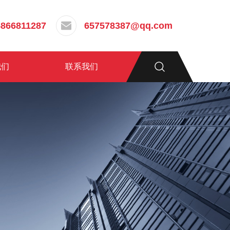
5866811287
657578387@qq.com
我们
联系我们