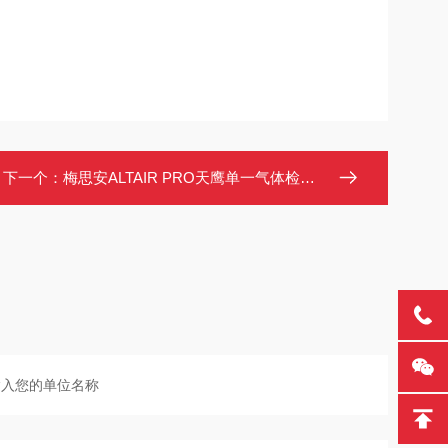
下一个：
梅思安ALTAIR PRO天鹰单一气体检测仪 小巧坚固IP67防护 声光震报警