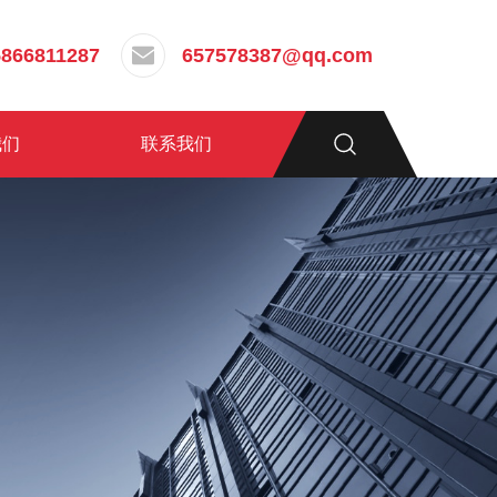
5866811287
657578387@qq.com
我们
联系我们