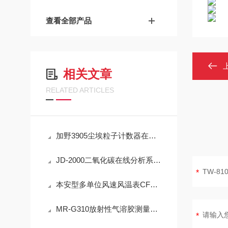
查看全部产品
相关文章
RELATED ARTICLES
加野3905尘埃粒子计数器在洁净室监测中的实用技术解析
JD-2000二氧化碳在线分析系统技术详解
本安型多单位风速风温表CFD25(A)简介
MR-G310放射性气溶胶测量仪：IP65防护与-40℃~+50℃宽温工作能力