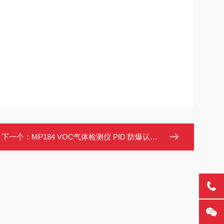
下一个：
MP184 VOC气体检测仪 PID 防爆认证 无线蓝牙LoRa 跌倒报警 实时绘图