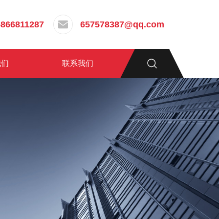
5866811287
657578387@qq.com
我们
联系我们