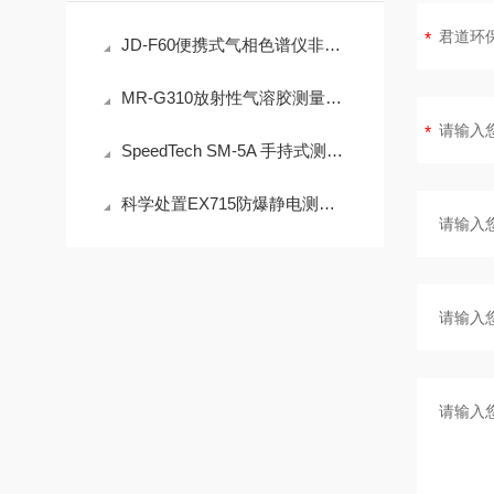
JD-F60便携式气相色谱仪非甲烷总烃现场快速检测技术方案
MR-G310放射性气溶胶测量仪：IP65防护与-40℃~+50℃宽温工作能力
SpeedTech SM-5A 手持式测深仪声学测量原理与性能分析
科学处置EX715防爆静电测试仪故障可有效保障检测工作正常开展