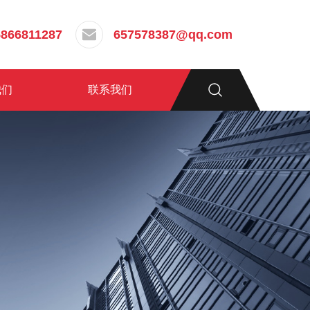
5866811287
657578387@qq.com
我们
联系我们