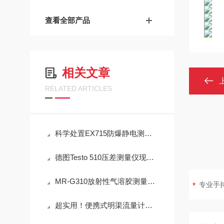
查看全部产品
相关文章
RELATED ARTICLES
科学处置EX715防爆静电测试仪故障可有效保障检测工作正常开展
德图Testo 510压差测量仪现场测量操作与误差控制
MR-G310放射性气溶胶测量仪：IP65防护与-40℃~+50℃宽温工作能力
超实用！便携式明渠流量计定期维护保养方法大汇总