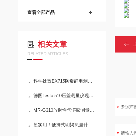
查看全部产品
相关文章
RELATED ARTICLES
科学处置EX715防爆静电测试仪故障可有效保障检测工作正常开展
德图Testo 510压差测量仪现场测量操作与误差控制
MR-G310放射性气溶胶测量仪：IP65防护与-40℃~+50℃宽温工作能力
超实用！便携式明渠流量计定期维护保养方法大汇总