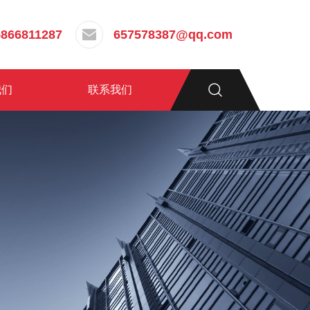
5866811287
657578387@qq.com
我们
联系我们