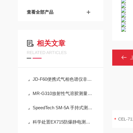
查看全部产品
相关文章
RELATED ARTICLES
JD-F60便携式气相色谱仪非甲烷总烃现场快速检测技术方案
MR-G310放射性气溶胶测量仪：IP65防护与-40℃~+50℃宽温工作能力
SpeedTech SM-5A 手持式测深仪声学测量原理与性能分析
科学处置EX715防爆静电测试仪故障可有效保障检测工作正常开展