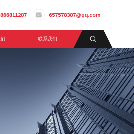
5866811287
657578387@qq.com
我们
联系我们