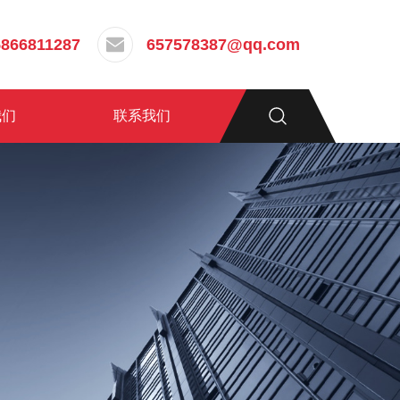
5866811287
657578387@qq.com
我们
联系我们