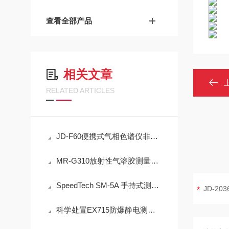
查看全部产品
相关文章
RELATED ARTICLES
JD-F60便携式气相色谱仪非甲烷总烃现场快速检测技术方案
MR-G310放射性气溶胶测量仪：IP65防护与-40℃~+50℃宽温工作能力
SpeedTech SM-5A 手持式测深仪声学测量原理与性能分析
科学处置EX715防爆静电测试仪故障可有效保障检测工作正常开展