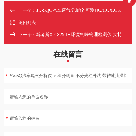
JD-5QC汽车尾气分析仪 可测HC/CO/CO2/NO/O2/λ 带打印存储黑度计
上一个：
返回列表
新考斯XP-329ⅢR环境气味管理检测仪 支持活性炭过滤
下一个：
在线留言