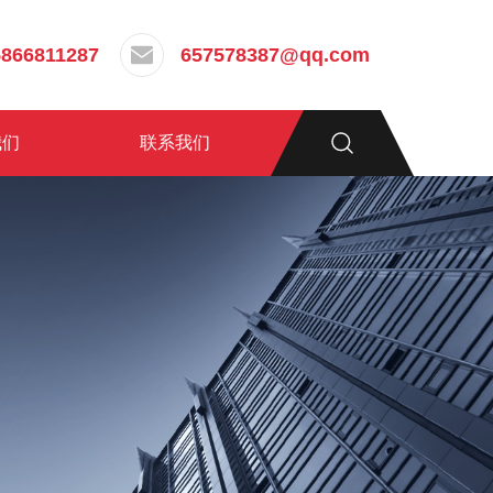
5866811287
657578387@qq.com
我们
联系我们