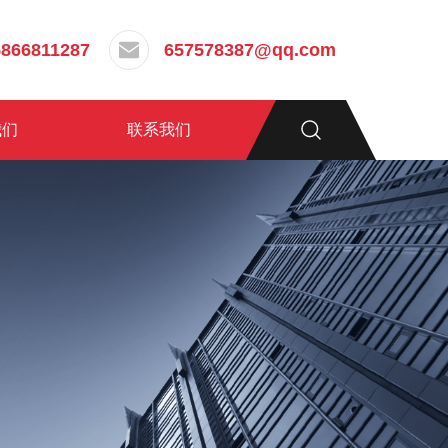
5866811287
657578387@qq.com
我们
联系我们