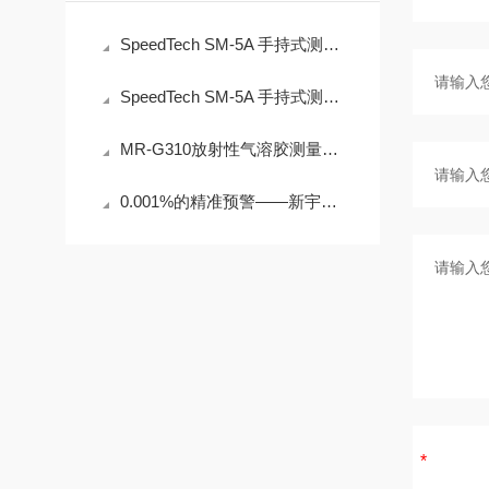
SpeedTech SM-5A 手持式测深仪操作误差来源与现场应用技术规范
SpeedTech SM-5A 手持式测深仪声学测量原理与性能分析
MR-G310放射性气溶胶测量仪：IP65防护与-40℃~+50℃宽温工作能力
0.001%的精准预警——新宇宙COSMOS铁粉浓度计SDM-72守护齿轮箱健康