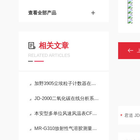
查看全部产品
相关文章
RELATED ARTICLES
加野3905尘埃粒子计数器在洁净室监测中的实用技术解析
JD-2000二氧化碳在线分析系统技术详解
本安型多单位风速风温表CFD25(A)简介
MR-G310放射性气溶胶测量仪：IP65防护与-40℃~+50℃宽温工作能力