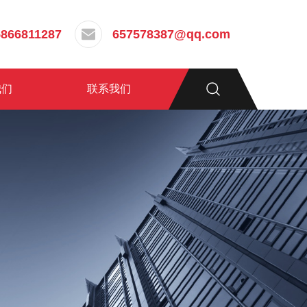
5866811287
657578387@qq.com
我们
联系我们