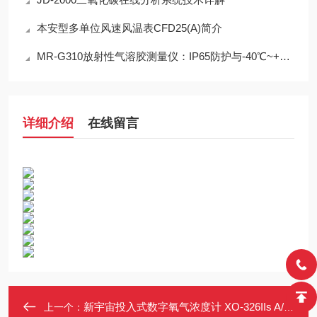
本安型多单位风速风温表CFD25(A)简介
MR-G310放射性气溶胶测量仪：IP65防护与-40℃~+50℃宽温工作能力
详细介绍
在线留言
新宇宙投入式数字氧气浓度计 XO-326IIs A/B/ C本质安全防爆 缺氧检测
上一个：