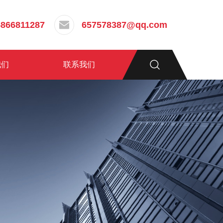
5866811287
657578387@qq.com
我们
联系我们