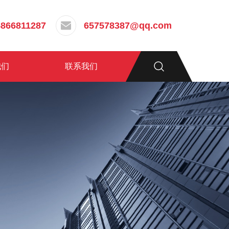
5866811287
657578387@qq.com
我们
联系我们