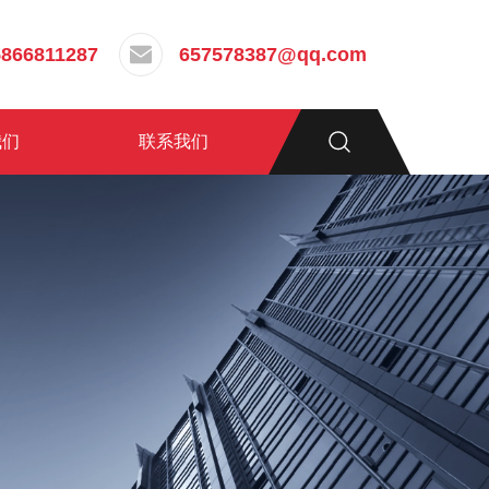
5866811287
657578387@qq.com
我们
联系我们