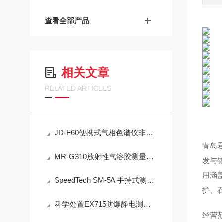
查看全部产品
相关文章
RELATED ARTICLES
JD-F60便携式气相色谱仪非甲烷总烃现场快速检测技术方案
青岛
MR-G310放射性气溶胶测量仪：IP65防护与-40℃~+50℃宽温工作能力
发与
用涵
SpeedTech SM-5A 手持式测深仪声学测量原理与性能分析
护、
科学处置EX715防爆静电测试仪故障可有效保障检测工作正常开展
经营