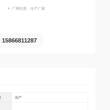
厂商性质：生产厂家
15866811287
别
国产