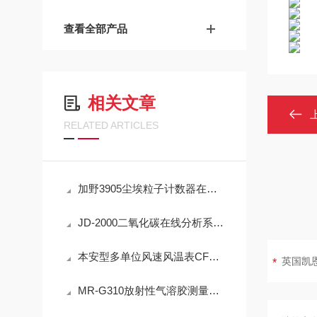
查看全部产品
相关文章
RELATED ARTICLES
加野3905尘埃粒子计数器在洁净室监测中的实用技术解析
JD-2000二氧化碳在线分析系统技术详解
本安型多单位风速风温表CFD25(A)简介
MR-G310放射性气溶胶测量仪：IP65防护与-40℃~+50℃宽温工作能力