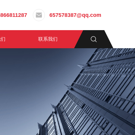
5866811287
657578387@qq.com
我们
联系我们