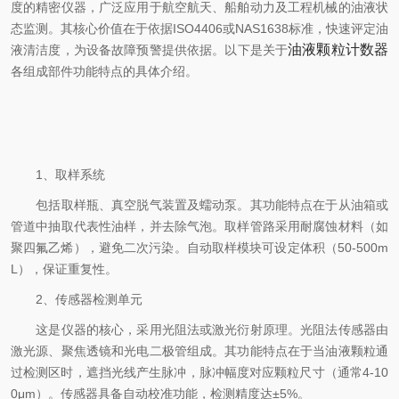
度的精密仪器，广泛应用于航空航天、船舶动力及工程机械的油液状
态监测。其核心价值在于依据ISO4406或NAS1638标准，快速评定油
油液颗粒计数器
液清洁度，为设备故障预警提供依据。以下是关于
各组成部件功能特点的具体介绍。
1、取样系统
包括取样瓶、真空脱气装置及蠕动泵。其功能特点在于从油箱或
管道中抽取代表性油样，并去除气泡。取样管路采用耐腐蚀材料（如
聚四氟乙烯），避免二次污染。自动取样模块可设定体积（50-500m
L），保证重复性。
2、传感器检测单元
这是仪器的核心，采用光阻法或激光衍射原理。光阻法传感器由
激光源、聚焦透镜和光电二极管组成。其功能特点在于当油液颗粒通
过检测区时，遮挡光线产生脉冲，脉冲幅度对应颗粒尺寸（通常4-10
0μm）。传感器具备自动校准功能，检测精度达±5%。