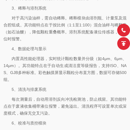
3、稀释与溶剂系统
对于高污染油样，需自动稀释。稀释模块由溶剂瓶、计量泵及混
合腔组成。其功能特点在于按比例（1:1至1:100）混合油样与稀释液
（如石油醚），降低颗粒重叠概率。溶剂系统配备液位传感器，低液
位时报警。
4、数据处理与显示
内置高性能处理器，实时统计颗粒数量并分级（如4μm、6μm、
14μm）。其功能特点在于自动生成清洁度等级报告，支持ISO、NA
S、GJB多种标准。彩色触摸屏显示颗粒分布直方图，数据可存储500
组。
5、清洗与排废系统
每次测量后，自动用溶剂反向冲洗检测池，防止残留。其功能特
点在于废液收集桶带液位报警，避免溢出。清洗程序可设置单次或深
度模式，确保无交叉污染。
6、校准与质控模块