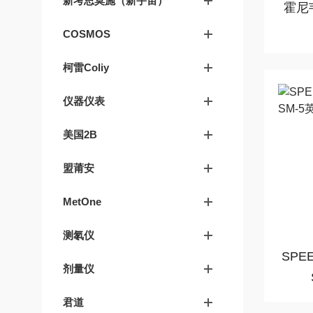
新考思莫施（新宇宙）
霍尼
COSMOS
柯雷Coliy
仪器仪表
美国2B
盟莆安
MetOne
测氡仪
SPE
剂量仪
君道