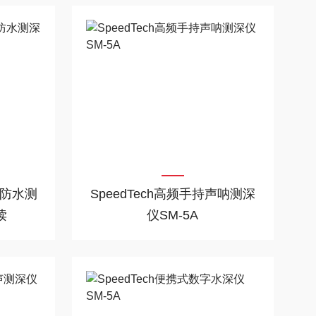
头防水测
SpeedTech高频手持声呐测深
读
仪SM-5A