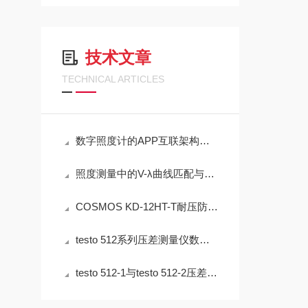
技术文章
TECHNICAL ARTICLES
数字照度计的APP互联架构与现场数据闭环管理技术
照度测量中的V-λ曲线匹配与余弦校正误差分析——以硅光电二极管照度计为例
COSMOS KD-12HT-T耐压防爆NMP炉内直插检测设备工程设计指南
testo 512系列压差测量仪数字通信与数据管理技术架构
testo 512-1与testo 512-2压差测量仪在通风系统中的应用技术分析