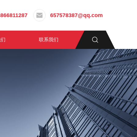
5866811287
657578387@qq.com
我们
联系我们