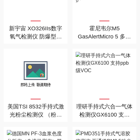
新宇宙 XO326IIs数字
霍尼韦尔M5
氧气检测仪 防爆型长
GasAlertMicro 5 多气
续航多段报警 海事认
体检测仪 带数据记录
证
与密码保护
美国TSI 8532手持式激
理研手持式六合一气体
光粉尘检测仪 （粉尘
检测仪GX6100 支持
直读仪）提供分析软件
ppb级VOC